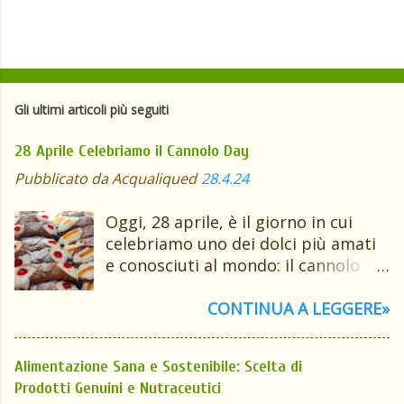
Gli ultimi articoli più seguiti
28 Aprile Celebriamo il Cannolo Day
Pubblicato da
Acqualiqued
28.4.24
Oggi, 28 aprile, è il giorno in cui
celebriamo uno dei dolci più amati
e conosciuti al mondo: il cannolo
siciliano . Questa delizia culinaria,
originaria della Sicilia, è diventata
CONTINUA A LEGGERE»
un simbolo della pasticceria
italiana, conquistando i palati di
Alimentazione Sana e Sostenibile: Scelta di
persone in tutto il mondo. Ma cosa
Prodotti Genuini e Nutraceutici
rende il cannolo così speciale?