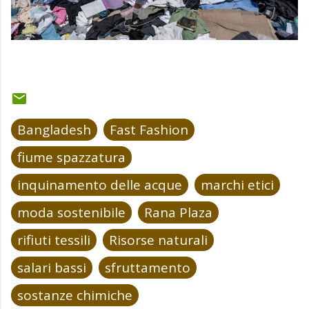
Bangladesh
Fast Fashion
fiume spazzatura
inquinamento delle acque
marchi etici
moda sostenibile
Rana Plaza
rifiuti tessili
Risorse naturali
salari bassi
sfruttamento
sostanze chimiche