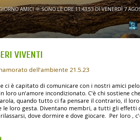
IORNO AMICI 🌞 SONO LE ORE 11:43.54 DI VENERDÌ 7 AGO
SERI VIVENTI
namorato dell'ambiente
21.5.23
e ci è capitato di comunicare con i nostri amici pelos
n loro un'amore incondizionato. C'è chi sostiene che
rola, quando tutto ci fa pensare il contrario, il lor
 e le loro gesta. Diventano membri, a tutti gli effett
rilassarsi, dove dormire e dove giocare. Per loro , 
divano, nel nostro letto, solo perché sono definiti 
olo , un Beagle , si chiama Chicco, ha 4 anni ed è un
asa ce l'ha. Ma gli altri esseri viventi che abitano 