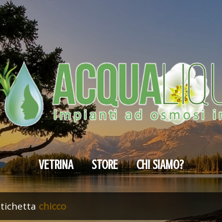
Passa ai contenuti principali
VETRINA
STORE
CHI SIAMO?
etichetta
chicco