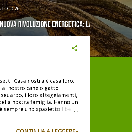
STO 2026
etti. Casa nostra è casa loro.
 al nostro cane o gatto
o sguardo, i loro atteggiamenti,
i della nostra famiglia. Hanno un
c'è sempre uno spazietto libero
"domestici". Io personalmente
o splendore. Lui è fortunato
nelle loro case, come possono
CONTINUA A LEGGERE»