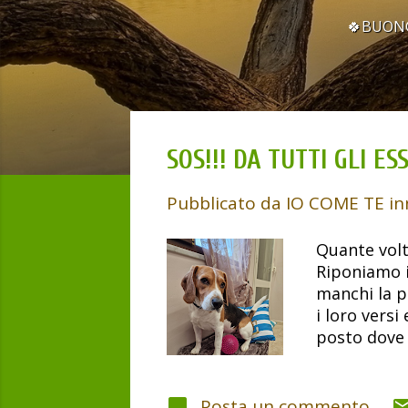
o
🍀BUONG
s
t
SOS!!! DA TUTTI GLI ES
Pubblicato da
IO COME TE in
Quante volt
Riponiamo i
manchi la pa
i loro versi
posto dove 
nel nostro 
ho un cucci
perché una c
Posta un commento