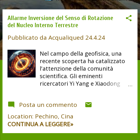
Allarme Inversione del Senso di Rotazione
del Nucleo Interno Terrestre
Pubblicato da
Acqualiqued
24.4.24
Nel campo della geofisica, una
recente scoperta ha catalizzato
l'attenzione della comunità
scientifica. Gli eminenti
ricercatori Yi Yang e Xiaodong
Song dell' Università di Pechino
hanno rivelato, in uno studio
Posta un commento
pubblicato su Nature Geoscience
, un fenomeno straordinario:
Location:
Pechino, Cina
l'inversione del senso di rotazione
CONTINUA A LEGGERE»
del nucleo interno della Terra . Il
nucleo interno della Terra , una