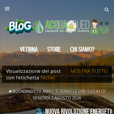
Passa ai contenuti principali
VETRINA
STORE
CHI SIAMO?
Visualizzazione dei post
MOSTRA TUTTO
P
con l'etichetta
Nichel
o
🍀BUONANOTTE AMICI 🌛 SONO LE ORE 5:53.43 DI
s
VENERDÌ 7 AGOSTO 2026
t